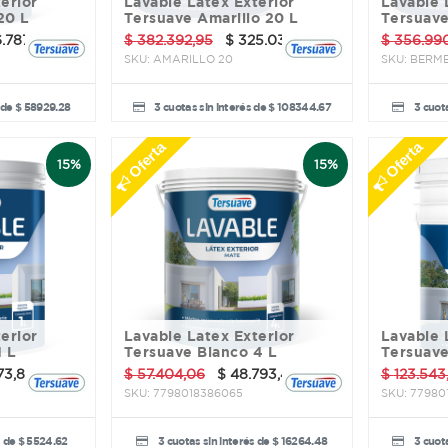
Lavable Latex Exterior
Lavable Latex Exterior
20 L
Tersuave Amarillo 20 L
Tersuave
6.787,85
$
382.392,95
$
325.034,01
$
356.99
SKU:
AMARILLO 20
SKU:
BERME
 de $ 58929.28
3 cuotas sin interés de $ 108344.67
3 cuota
Oferta
Oferta
15%
15%
Lavable Latex Exterior
Lavable Latex Exterior
1 L
Tersuave Blanco 4 L
Tersuave
73,85
$
57.404,06
$
48.793,45
$
123.543
SKU:
7798018386065
SKU:
77980
s de $ 5524.62
3 cuotas sin interés de $ 16264.48
3 cuota