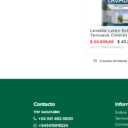
Silver
Sin Fin
Sincrolamp
Suprabond
Tek Bond
Lavable Latex Exterior
Tersuave
Tersuave Colores
Thaxol
$
50.938,66
$
43.
Varios
SKU:
7798018384825
Venezia
Venier
3 cuotas sin interés
Verni
Vitecso
Contacto
Infor
Ver sucursales
Sobre 
+54 341 462-0600
Termin
Conta
+543415919224