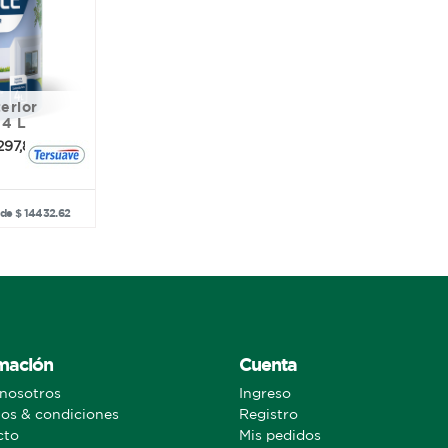
 4 L
297,86
 de $ 14432.62
mación
Cuenta
nosotros
Ingreso
os & condiciones
Registro
cto
Mis pedidos