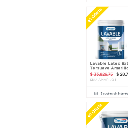
Hunter
Oferta
La Hacendosa
Ligra
MMB
Magiplast
Maropor
Megaflex
Netcolor
Nodulo
Petrilac
Lavable Latex Exterior
Pico Rojo
Tersuave Amarillo
Planasol
$
33.826,75
$
28.7
Plavicon
SKU:
AMARILO 1
Poxipol
Rapifix
3 cuotas sin interé
Revigal
Rosarpin
Oferta
Rust Oleum
Saint Gobain
Sherwin Williams