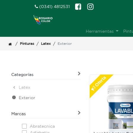
(0341) 4812531
Herramientas
Pint
/
/
/
Pinturas
Latex
Exterior
Categorías
Oferta
Latex
Exterior
Marcas
Abratecnica
Adiabatic