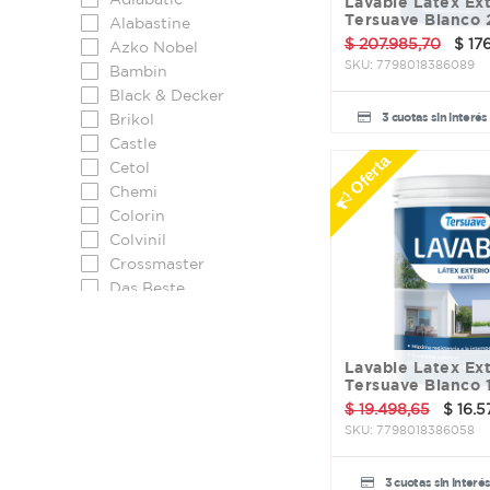
Lavable Latex Exterior
Tersuave Blanco 
Alabastine
$
207.985,70
$
17
Azko Nobel
SKU:
7798018386089
Bambin
Black & Decker
3 cuotas sin interés
Brikol
Castle
Oferta
Cetol
Chemi
Colorin
Colvinil
Crossmaster
Das Beste
Dixilina
Doble A
Dowen Pagio
Lavable Latex Exterior
El Coati
Tersuave Blanco 
El Galgo
$
19.498,65
$
16.5
Emapi
SKU:
7798018386058
Guantex y ZB
Halocide
3 cuotas sin interé