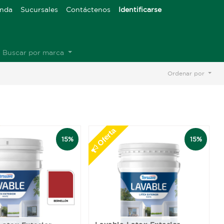
enda
Sucursales
Contáctenos
Identificarse
Buscar por marca
Ordenar por
Oferta
15%
15%