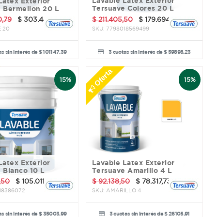
Lavable Latex Exterior
Tersuave Colores 20 L
 Bermellon 20 L
0,79
$
303.442,17
$
211.405,50
$
179.694,68
 20
SKU:
7798018569499
s sin interés de $ 101147.39
3 cuotas sin interés de $ 59898.23
Oferta
15%
15%
Lavable Latex Exterior
 Blanco 10 L
Tersuave Amarillo 4 L
,50
$
105.011,98
$
92.138,50
$
78.317,73
18386072
SKU:
AMARILLO 4
s sin interés de $ 35003.99
3 cuotas sin interés de $ 26105.91