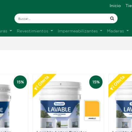
Inicio
Ti
uras
Revestimientos
Impermeabilizantes
Maderas
Oferta
Oferta
15%
15%