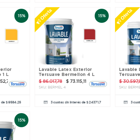
Oferta
Oferta
15%
15%
Lavable Latex Exterior
Lavable Latex Exterior
 1 L
Tersuave Bermellon 4 L
Tersuave
52,74
$
86.017,78
$
73.115,11
$
30.597,
SKU:
BERMEL 4
SKU:
BERME
s de $ 9584.25
3 cuotas sin interés de $ 24371.7
3 cuot
15%