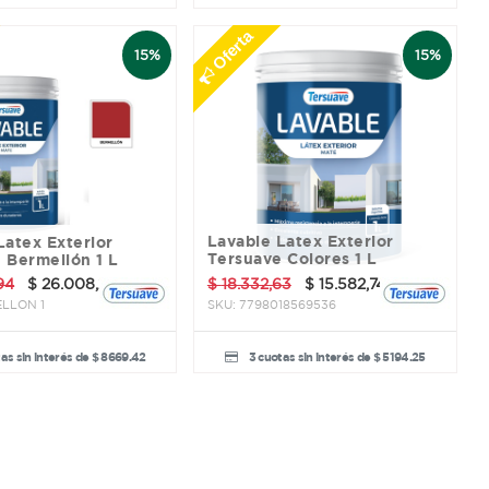
Oferta
15%
15%
Lavable Latex Exterior
Tersuave Colores 1 L
 Bermellón 1 L
94
$
26.008,25
$
18.332,63
$
15.582,74
LLON 1
SKU:
7798018569536
as sin interés de $ 8669.42
3 cuotas sin interés de $ 5194.25