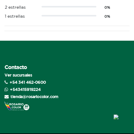
2 estrellas
0%
1 estrellas
0%
Contacto
Ver sucursales
+54 341 462-0600
+543415919224
tienda@rosariocolor.com