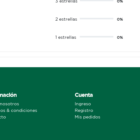
3 estrellas
0%
2 estrellas
0%
1 estrellas
0%
mación
Cuenta
nosotros
Ingreso
os & condiciones
Registro
cto
Mis pedidos