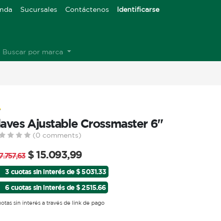
enda
Sucursales
Contáctenos
Identificarse
Buscar por marca
laves Ajustable Crossmaster 6"
(0 comments)
$
15.093,99
7.757,63
3 cuotas sin interés de $ 5031.33
6 cuotas sin interés de $ 2515.66
uotas sin interés a través de link de pago