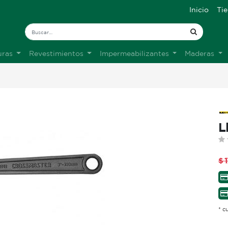
Inicio
Ti
uras
Revestimientos
Impermeabilizantes
Maderas
L
$
1
* c