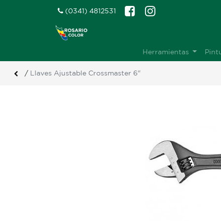
(0341) 4812531
Herramientas
Pint
/
Llaves Ajustable Crossmaster 6"