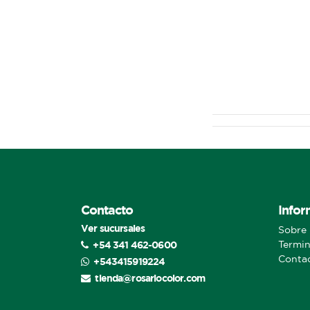
Contacto
Infor
Ver sucursales
Sobre 
+54 341 462-0600
Termin
Conta
+543415919224
tienda@rosariocolor.com