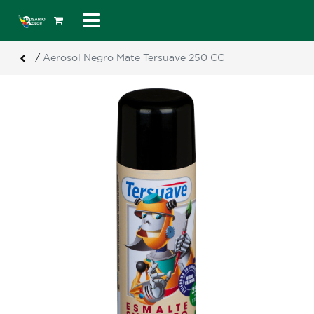
/
Aerosol Negro Mate Tersuave 250 CC