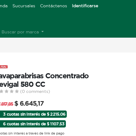
enda
Sucursales
Contáctenos
Identificarse
Buscar por marca
avaparabrisas Concentrado
evigal 580 CC
(0 comments)
$
6.645,17
.817,85
3 cuotas sin interés de $ 2215.06
6 cuotas sin interés de $ 1107.53
uotas sin interés a través de link de pago