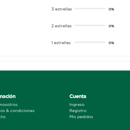
3 estrellas
0%
2 estrellas
0%
1 estrellas
0%
mación
Cuenta
nosotros
Ingreso
os & condiciones
Registro
cto
Mis pedidos