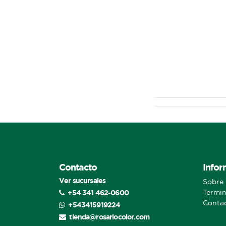
Contacto
Infor
Ver sucursales
Sobre 
+54 341 462-0600
Termin
Conta
+543415919224
tienda@rosariocolor.com