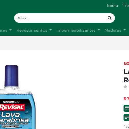
Inicio
Ti
uras
Revestimientos
Impermeabilizantes
Maderas
L
R
$
7
* c