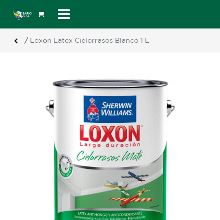
/
Loxon Latex Cielorrasos Blanco 1 L