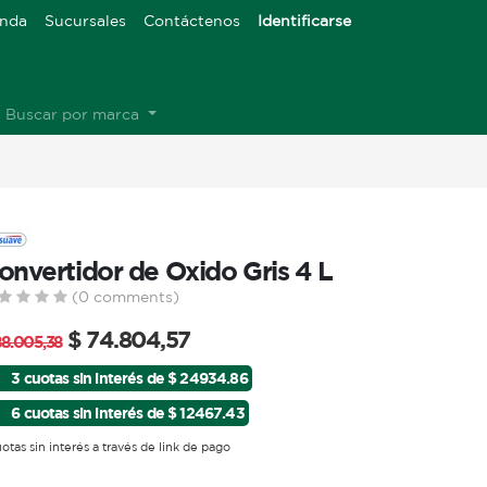
enda
Sucursales
Contáctenos
Identificarse
Buscar por marca
onvertidor de Oxido Gris 4 L
(0 comments)
$
74.804,57
88.005,38
3 cuotas sin interés de $ 24934.86
6 cuotas sin interés de $ 12467.43
uotas sin interés a través de link de pago