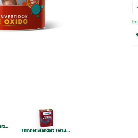
En
Sintético Brillante Multipropósito Blanco Tersuave 1 L
Thinner Standart Tersuave 1 L