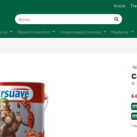
Inicio
Ti
uras
Revestimientos
Impermeabilizantes
Maderas
C
$
* c